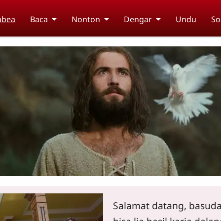
abea
Baca
Nonton
Dengar
Undu
So
Salamat datang, basuda