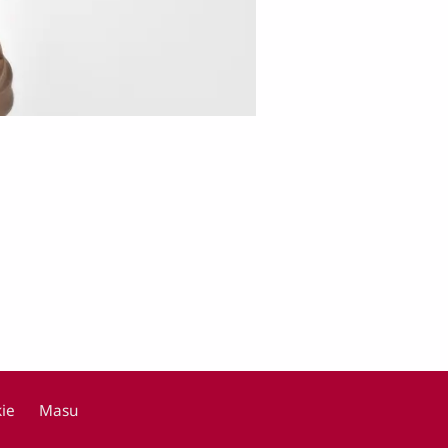
ie
Masu