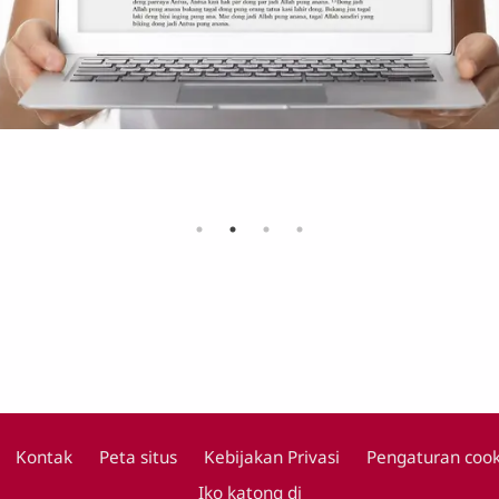
Kontak
Peta situs
Kebijakan Privasi
Pengaturan cook
Footer
Iko katong di