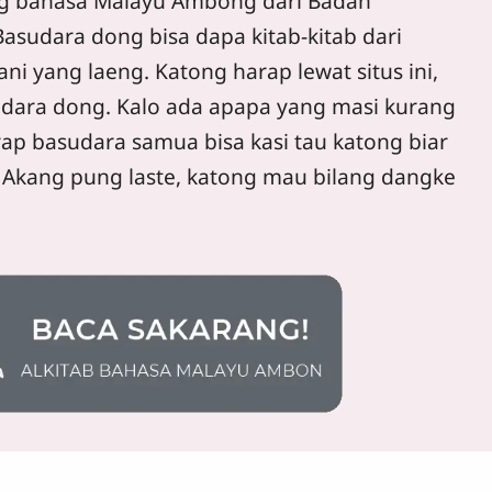
lang bahasa Malayu Ambong dari Badan
asudara dong bisa dapa kitab-kitab dari
ni yang laeng. Katong harap lewat situs ini,
udara dong. Kalo ada apapa yang masi kurang
arap basudara samua bisa kasi tau katong biar
ai. Akang pung laste, katong mau bilang dangke