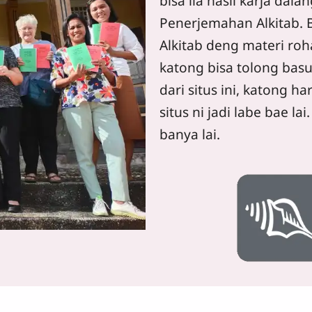
bisa lia hasil karja da
Penerjemahan Alkitab. B
Alkitab deng materi roha
katong bisa tolong bas
dari situs ini, katong h
situs ni jadi labe bae l
banya lai.