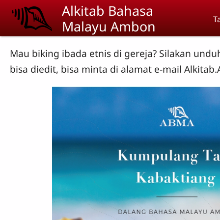
Skip to main content
Alkitab Bahasa
T
Malayu Ambon
Mau biking ibada etnis di gereja? Silakan und
bisa diedit, bisa minta di alamat e-mail Alki