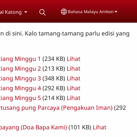
al Katong
Bahasa Malayu Ambon
Select your language
n di sini. Kalo tamang-tamang parlu edisi yang
tiang Minggu 1
(234 KB)
Lihat
tiang Minggu 2
(213 KB)
Lihat
tiang Minggu 3
(348 KB)
Lihat
tiang Minggu 4
(292 KB)
Lihat
tiang Minggu 5
(214 KB)
Lihat
Utusang pung Parcaya (Pengakuan Iman)
(292
bayang (Doa Bapa Kami)
(101 KB)
Lihat