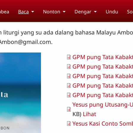
abea
Baca
Nonton
Dengar
Undu
So
uh liturgi yang su ada dalang bahasa Malayu Ambo
tab.Ambon@gmail.com.
Dokumen
GPM pung Tata Kabak
Dokumen
GPM pung Tata Kabak
Dokumen
GPM pung Tata Kabak
Dokumen
GPM pung Tata Kabak
Dokumen
GPM pung Tata Kabak
Dokumen
Yesus pung Utusang-
KB)
Lihat
Yesus Kasi Conto Som